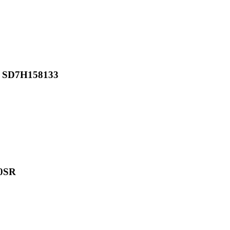
N SD7H158133
80SR