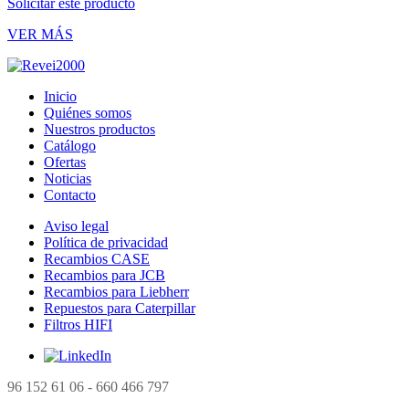
Solicitar este producto
VER MÁS
Inicio
Quiénes somos
Nuestros productos
Catálogo
Ofertas
Noticias
Contacto
Aviso legal
Política de privacidad
Recambios CASE
Recambios para JCB
Recambios para Liebherr
Repuestos para Caterpillar
Filtros HIFI
96 152 61 06 - 660 466 797