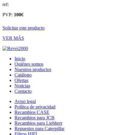
ref:
PVP:
100€
Solicitar este producto
VER MÁS
Inicio
Quiénes somos
Nuestros productos
Catálogo
Ofertas
Noticias
Contacto
Aviso legal
Política de privacidad
Recambios CASE
Recambios para JCB
Recambios para Liebherr
Repuestos para Caterpillar
Filtros HIFI