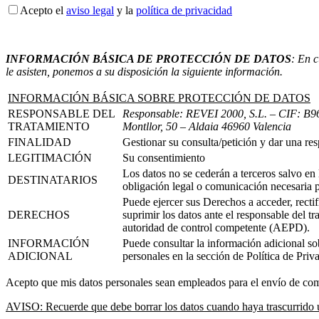
Acepto el
aviso legal
y la
política de privacidad
INFORMACIÓN BÁSICA DE PROTECCIÓN DE DATOS
: En c
le asisten, ponemos a su disposición la siguiente información.
INFORMACIÓN BÁSICA SOBRE PROTECCIÓN DE DATOS
RESPONSABLE DEL
Responsable: REVEI 2000, S.L.
– CIF: B96
TRATAMIENTO
Montllor, 50 – Aldaia 46960 Valencia
FINALIDAD
Gestionar su consulta/petición y dar una re
LEGITIMACIÓN
Su consentimiento
Los datos no se cederán a terceros salvo en 
DESTINATARIOS
obligación legal o comunicación necesaria p
Puede ejercer sus Derechos a acceder, rectifi
DERECHOS
suprimir los datos ante el responsable del t
autoridad de control competente (AEPD).
INFORMACIÓN
Puede consultar la información adicional sob
ADICIONAL
personales en la sección de Política de Priv
Acepto que mis datos personales sean empleados para el envío de co
AVISO: Recuerde que debe borrar los datos cuando haya trascurrido un