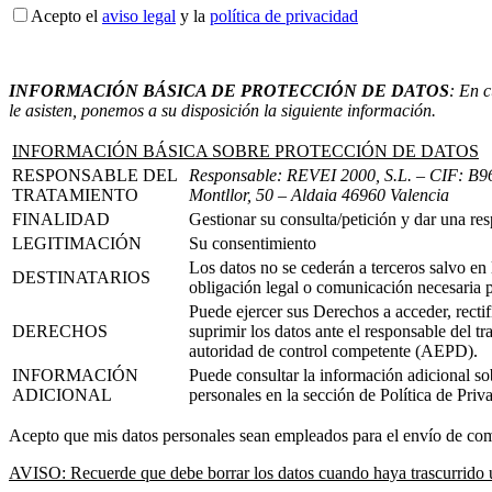
Acepto el
aviso legal
y la
política de privacidad
INFORMACIÓN BÁSICA DE PROTECCIÓN DE DATOS
: En c
le asisten, ponemos a su disposición la siguiente información.
INFORMACIÓN BÁSICA SOBRE PROTECCIÓN DE DATOS
RESPONSABLE DEL
Responsable: REVEI 2000, S.L.
– CIF: B96
TRATAMIENTO
Montllor, 50 – Aldaia 46960 Valencia
FINALIDAD
Gestionar su consulta/petición y dar una re
LEGITIMACIÓN
Su consentimiento
Los datos no se cederán a terceros salvo en 
DESTINATARIOS
obligación legal o comunicación necesaria p
Puede ejercer sus Derechos a acceder, rectifi
DERECHOS
suprimir los datos ante el responsable del t
autoridad de control competente (AEPD).
INFORMACIÓN
Puede consultar la información adicional sob
ADICIONAL
personales en la sección de Política de Priv
Acepto que mis datos personales sean empleados para el envío de co
AVISO: Recuerde que debe borrar los datos cuando haya trascurrido un