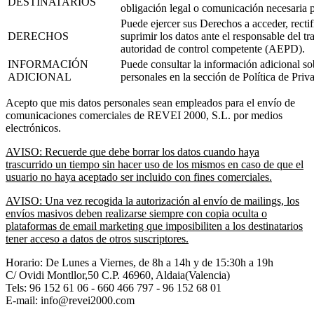
DESTINATARIOS
obligación legal o comunicación necesaria p
Puede ejercer sus Derechos a acceder, rectifi
DERECHOS
suprimir los datos ante el responsable del t
autoridad de control competente (AEPD).
INFORMACIÓN
Puede consultar la información adicional sob
ADICIONAL
personales en la sección de Política de Priv
Acepto que mis datos personales sean empleados para el envío de
comunicaciones comerciales de REVEI 2000, S.L. por medios
electrónicos.
AVISO: Recuerde que debe borrar los datos cuando haya
trascurrido un tiempo sin hacer uso de los mismos en caso de que el
usuario no haya aceptado ser incluido con fines comerciales.
AVISO: Una vez recogida la autorización al envío de mailings, los
envíos masivos deben realizarse siempre con copia oculta o
plataformas de email marketing que imposibiliten a los destinatarios
tener acceso a datos de otros suscriptores.
Horario: De Lunes a Viernes, de 8h a 14h y de 15:30h a 19h
C/ Ovidi Montllor,50 C.P. 46960, Aldaia(Valencia)
Tels:
96 152 61 06 - 660 466 797 - 96 152 68 01
E-mail: info@revei2000.com