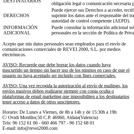
DESTINATARIOS
obligación legal o comunicación necesaria p
Puede ejercer sus Derechos a acceder, rectifi
DERECHOS
suprimir los datos ante el responsable del t
autoridad de control competente (AEPD).
INFORMACIÓN
Puede consultar la información adicional sob
ADICIONAL
personales en la sección de Política de Priv
Acepto que mis datos personales sean empleados para el envío de
comunicaciones comerciales de REVEI 2000, S.L. por medios
electrónicos.
AVISO: Recuerde que debe borrar los datos cuando haya
trascurrido un tiempo sin hacer uso de los mismos en caso de que el
usuario no haya aceptado ser incluido con fines comerciales.
AVISO: Una vez recogida la autorización al envío de mailings, los
envíos masivos deben realizarse siempre con copia oculta o
plataformas de email marketing que imposibiliten a los destinatarios
tener acceso a datos de otros suscriptores.
Horario: De Lunes a Viernes, de 8h a 14h y de 15:30h a 19h
C/ Ovidi Montllor,50 C.P. 46960, Aldaia(Valencia)
Tels:
96 152 61 06 - 660 466 797 - 96 152 68 01
E-mail: info@revei2000.com