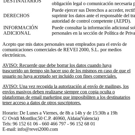
DESTINATARIOS
obligación legal o comunicación necesaria p
Puede ejercer sus Derechos a acceder, rectifi
DERECHOS
suprimir los datos ante el responsable del t
autoridad de control competente (AEPD).
INFORMACIÓN
Puede consultar la información adicional sob
ADICIONAL
personales en la sección de Política de Priv
Acepto que mis datos personales sean empleados para el envío de
comunicaciones comerciales de REVEI 2000, S.L. por medios
electrónicos.
AVISO: Recuerde que debe borrar los datos cuando haya
trascurrido un tiempo sin hacer uso de los mismos en caso de que el
usuario no haya aceptado ser incluido con fines comerciales.
AVISO: Una vez recogida la autorización al envío de mailings, los
envíos masivos deben realizarse siempre con copia oculta o
plataformas de email marketing que imposibiliten a los destinatarios
tener acceso a datos de otros suscriptores.
Horario: De Lunes a Viernes, de 8h a 14h y de 15:30h a 19h
C/ Ovidi Montllor,50 C.P. 46960, Aldaia(Valencia)
Tels:
96 152 61 06 - 660 466 797 - 96 152 68 01
E-mail: info@revei2000.com