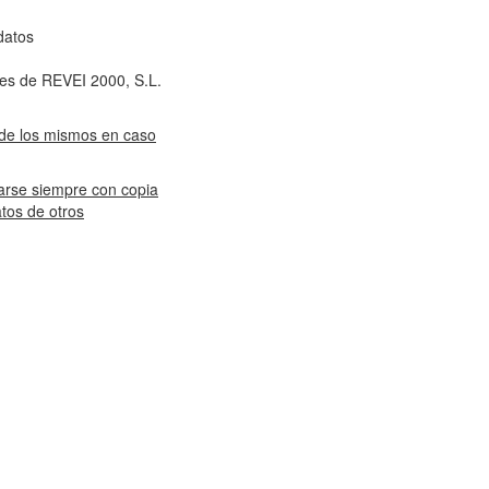
datos
es de REVEI 2000, S.L.
 de los mismos en caso
zarse siempre con copia
atos de otros