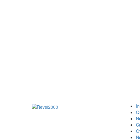
In
Q
N
C
Of
No