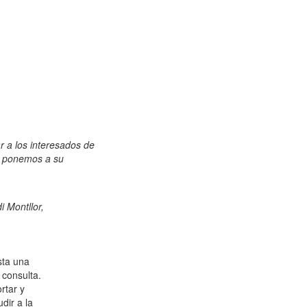
r a los interesados de
n, ponemos a su
i Montllor,
sta una
 consulta.
rtar y
dir a la