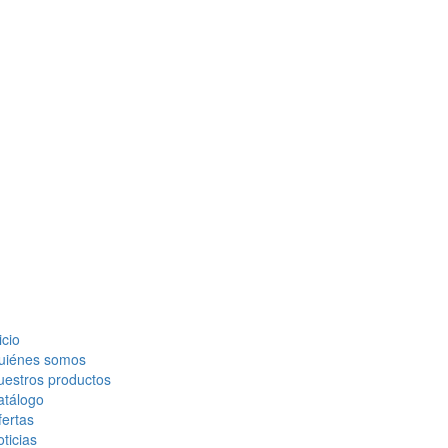
icio
uiénes somos
uestros productos
atálogo
ertas
ticias