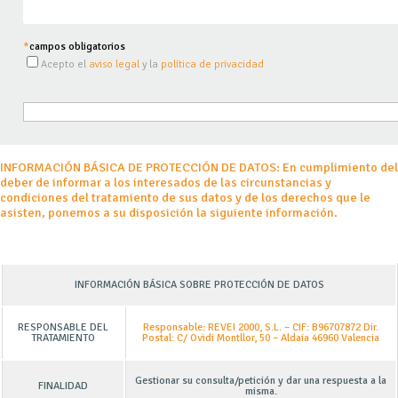
*
campos obligatorios
Acepto el
aviso legal
y la
política de privacidad
INFORMACIÓN BÁSICA DE PROTECCIÓN DE DATOS
: En cumplimiento del
deber de informar a los interesados de las circunstancias y
condiciones del tratamiento de sus datos y de los derechos que le
asisten, ponemos a su disposición la siguiente información.
INFORMACIÓN BÁSICA SOBRE PROTECCIÓN DE DATOS
RESPONSABLE DEL
Responsable: REVEI 2000, S.L.
– CIF: B96707872 Dir.
TRATAMIENTO
Postal: C/ Ovidi Montllor, 50 – Aldaia 46960 Valencia
Gestionar su consulta/petición y dar una respuesta a la
FINALIDAD
misma.