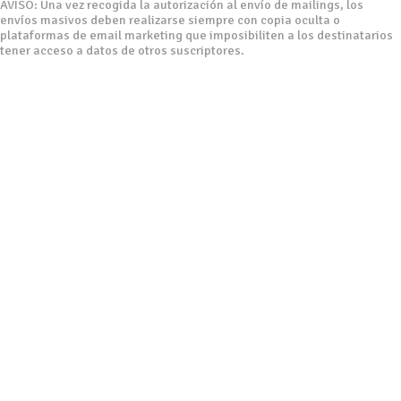
AVISO: Una vez recogida la autorización al envío de mailings, los
envíos masivos deben realizarse siempre con copia oculta o
plataformas de email marketing que imposibiliten a los destinatarios
tener acceso a datos de otros suscriptores.
Horario: De Lunes a Viernes, de 8h a 14h y de 15:30h a 19h
C/ Ovidi Montllor,50 C.P. 46960, Aldaia(Valencia)
Tels:
96 152 61 06 - 660 466 797 - 96 152 68 01
E-mail: info@revei2000.com