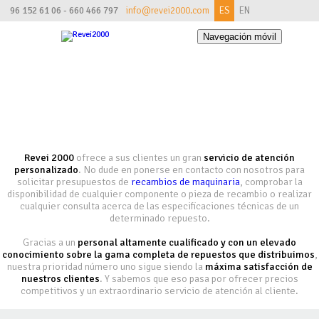
96 152 61 06 - 660 466 797
info@revei2000.com
ES
EN
Navegación móvil
CONTACTO
Revei 2000
ofrece a sus clientes un gran
servicio de atención
personalizado
. No dude en ponerse en contacto con nosotros para
solicitar presupuestos de
recambios de maquinaria
, comprobar la
disponibilidad de cualquier componente o pieza de recambio o realizar
cualquier consulta acerca de las especificaciones técnicas de un
determinado repuesto.
Gracias a un
personal altamente cualificado y con un elevado
conocimiento sobre la gama completa de repuestos que distribuimos
,
nuestra prioridad número uno sigue siendo la
máxima satisfacción de
nuestros clientes
. Y sabemos que eso pasa por ofrecer precios
competitivos y un extraordinario servicio de atención al cliente.