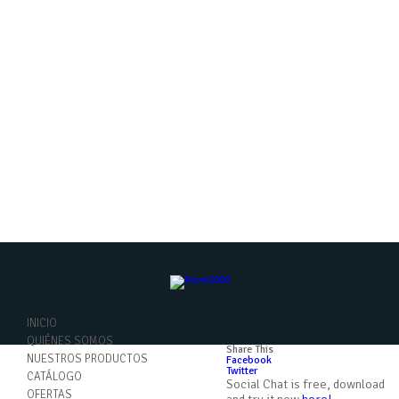
INICIO
QUIÉNES SOMOS
Share This
NUESTROS PRODUCTOS
Facebook
Twitter
CATÁLOGO
Social Chat is free, download
OFERTAS
and try it now
here!