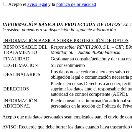
Acepto el
aviso legal
y la
política de privacidad
INFORMACIÓN BÁSICA DE PROTECCIÓN DE DATOS
: En c
le asisten, ponemos a su disposición la siguiente información.
INFORMACIÓN BÁSICA SOBRE PROTECCIÓN DE DATOS
RESPONSABLE DEL
Responsable: REVEI 2000, S.L.
– CIF: B96
TRATAMIENTO
Montllor, 50 – Aldaia 46960 Valencia
FINALIDAD
Gestionar su consulta/petición y dar una re
LEGITIMACIÓN
Su consentimiento
Los datos no se cederán a terceros salvo en 
DESTINATARIOS
obligación legal o comunicación necesaria p
Puede ejercer sus Derechos a acceder, rectifi
DERECHOS
suprimir los datos ante el responsable del t
autoridad de control competente (AEPD).
INFORMACIÓN
Puede consultar la información adicional sob
ADICIONAL
personales en la sección de Política de Priv
Acepto que mis datos personales sean empleados para el envío de co
AVISO: Recuerde que debe borrar los datos cuando haya trascurrido un