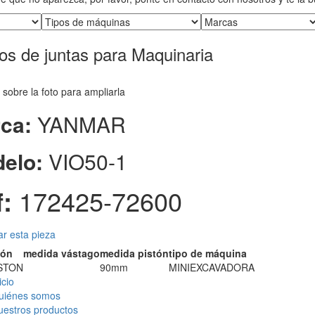
os de juntas para Maquinaria
 sobre la foto para ampliarla
ca:
YANMAR
elo:
VIO50-1
:
172425-72600
tar esta pieza
ión
medida vástago
medida pistón
tipo de máquina
STON
90mm
MINIEXCAVADORA
icio
uiénes somos
uestros productos