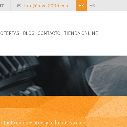
97
info@revei2000.com
ES
EN
OFERTAS
BLOG
CONTACTO
TIENDA ONLINE
ontacto con nosotros y te la buscaremos.