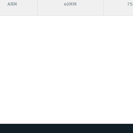
ARM
40MM
7