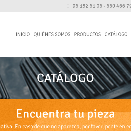
96 152 61 06 - 660 466 7
INICIO
QUIÉNES SOMOS
PRODUCTOS
CATÁLOGO
CATÁLOGO
Encuentra tu pieza
rnativa. En caso de que no aparezca, por favor, ponte en c