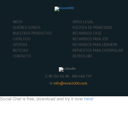
INICIO
AVISO LEGAL
QUIÉNES SOMOS
POLÍTICA DE PRIVACIDAD
NUESTROS PRODUCTOS
RECAMBIOS CASE
CATÁLOGO
RECAMBIOS PARA JCB
OFERTAS
RECAMBIOS PARA LIEBHERR
NOTICIAS
REPUESTOS PARA CATERPILLAR
CONTACTO
FILTROS HIFI
96 152 61 06 - 660 466 797
info@revei2000.com
Social Chat is free, download and try it now
here!