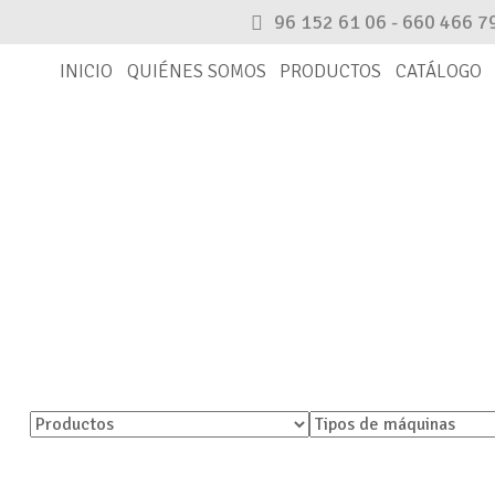
96 152 61 06 - 660 466 7
INICIO
QUIÉNES SOMOS
PRODUCTOS
CATÁLOGO
CATÁLOGO
Encuentra tu pieza
rnativa. En caso de que no aparezca, por favor, ponte en c