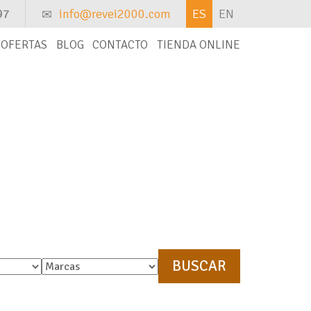
97
info@revei2000.com
ES
EN
OFERTAS
BLOG
CONTACTO
TIENDA ONLINE
ontacto con nosotros y te la buscaremos.