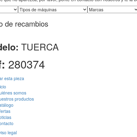
o de recambios
elo:
TUERCA
:
280374
tar esta pieza
icio
uiénes somos
uestros productos
atálogo
ertas
ticias
ontacto
iso legal