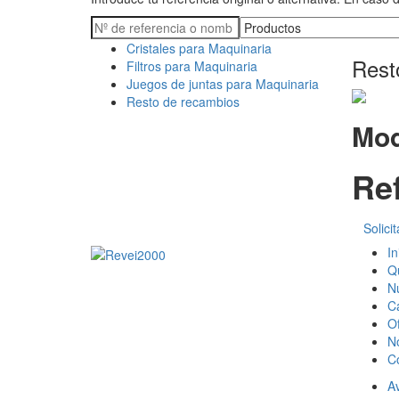
Cristales para Maquinaria
Rest
Filtros para Maquinaria
Juegos de juntas para Maquinaria
Resto de recambios
Mod
Ref
Solici
In
Q
N
C
Of
No
C
Av