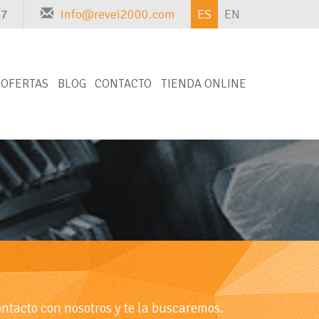
97
info@revei2000.com
ES
EN
OFERTAS
BLOG
CONTACTO
TIENDA ONLINE
ontacto con nosotros y te la buscaremos.