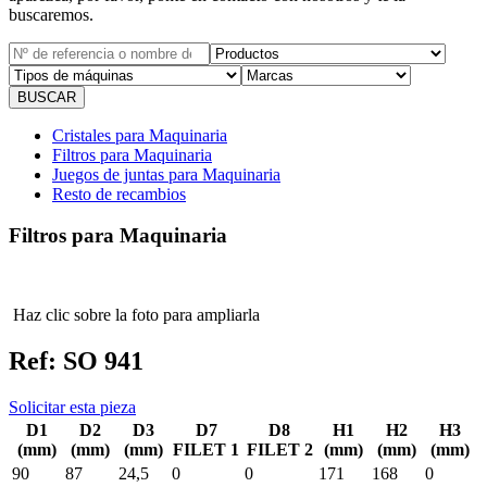
buscaremos.
Cristales para Maquinaria
Filtros para Maquinaria
Juegos de juntas para Maquinaria
Resto de recambios
Filtros para Maquinaria
Haz clic sobre la foto para ampliarla
Ref:
SO 941
Solicitar esta pieza
D1
D2
D3
D7
D8
H1
H2
H3
(mm)
(mm)
(mm)
FILET 1
FILET 2
(mm)
(mm)
(mm)
90
87
24,5
0
0
171
168
0