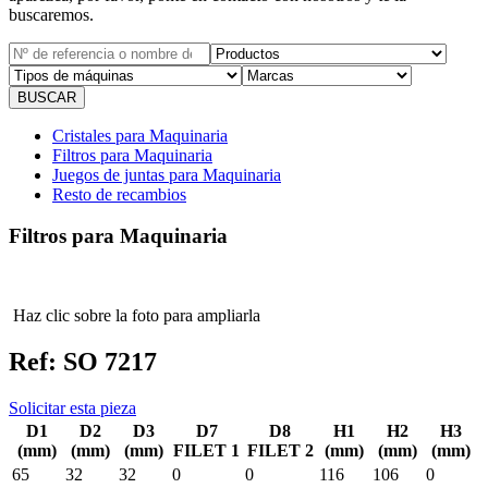
buscaremos.
Cristales para Maquinaria
Filtros para Maquinaria
Juegos de juntas para Maquinaria
Resto de recambios
Filtros para Maquinaria
Haz clic sobre la foto para ampliarla
Ref:
SO 7217
Solicitar esta pieza
D1
D2
D3
D7
D8
H1
H2
H3
(mm)
(mm)
(mm)
FILET 1
FILET 2
(mm)
(mm)
(mm)
65
32
32
0
0
116
106
0