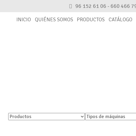
96 152 61 06 - 660 466 7
INICIO
QUIÉNES SOMOS
PRODUCTOS
CATÁLOGO
CATÁLOGO
Encuentra tu pieza
rnativa. En caso de que no aparezca, por favor, ponte en c