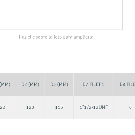
Haz clic sobre la foto para ampliarla
(MM)
D2 (MM)
D3 (MM)
D7 FILET 1
D8 FILE
22
120
113
1"1/2-12UNF
0