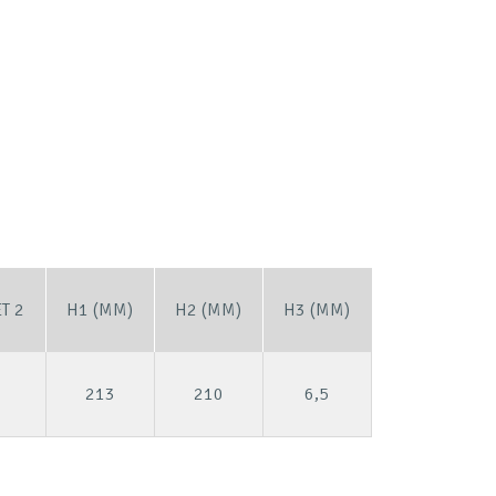
T 2
H1 (MM)
H2 (MM)
H3 (MM)
213
210
6,5