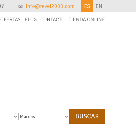
97
info@revei2000.com
ES
EN
OFERTAS
BLOG
CONTACTO
TIENDA ONLINE
ontacto con nosotros y te la buscaremos.