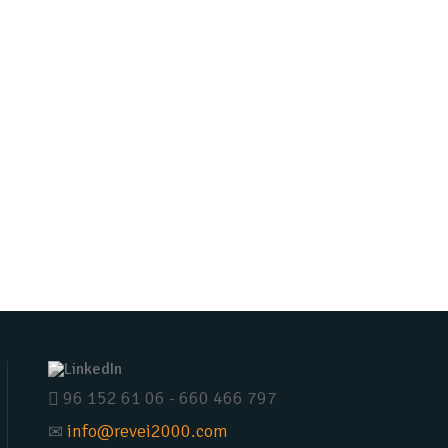
96 152 61 06 - 660 466 797
info@revei2000.com