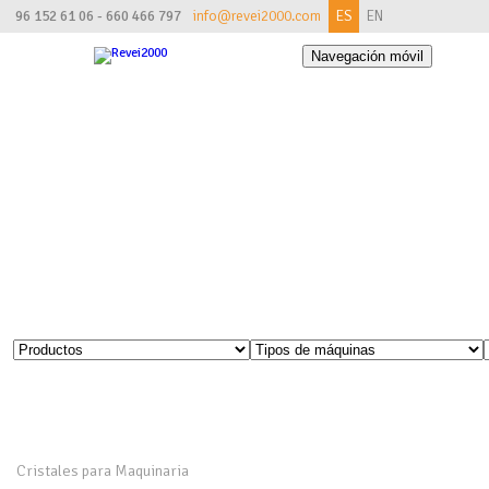
96 152 61 06 - 660 466 797
info@revei2000.com
ES
EN
Navegación móvil
CATÁLOGO
Encuentra tu pieza
Introduce tu referencia original o alternativa. En caso de que no
aparezca, por favor, ponte en contacto con nosotros y te la buscaremos.
Cristales para Maquinaria