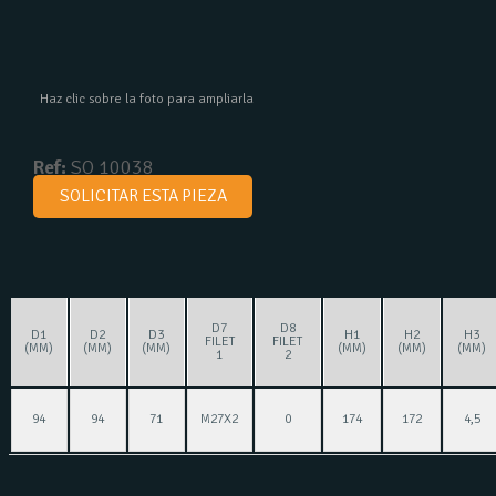
Haz clic sobre la foto para ampliarla
Ref:
SO 10038
SOLICITAR ESTA PIEZA
D7
D8
D1
D2
D3
H1
H2
H3
FILET
FILET
(MM)
(MM)
(MM)
(MM)
(MM)
(MM)
1
2
94
94
71
M27X2
0
174
172
4,5