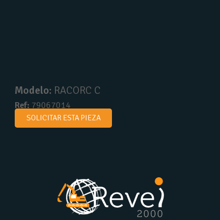
Modelo:
RACORC C
Ref:
79067014
SOLICITAR ESTA PIEZA