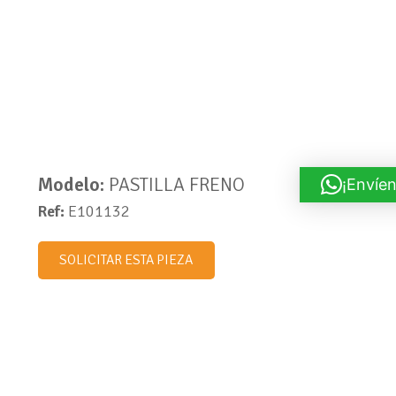
Modelo:
PASTILLA FRENO
¡Envíen
Ref:
E101132
SOLICITAR ESTA PIEZA