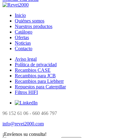
Inicio
Quiénes somos
Nuestros productos
Catálogo
Ofertas
Noticias
Contacto
Aviso legal
Política de privacidad
Recambios CASE
Recambios para JCB
Recambios para Liebherr
Repuestos para Caterpillar
Filtros HIFI
96 152 61 06 - 660 466 797
info@revei2000.com
¡Envíenos su consulta!