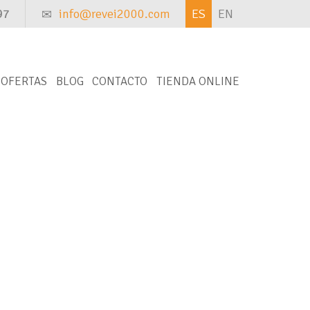
97
info@revei2000.com
ES
EN
OFERTAS
BLOG
CONTACTO
TIENDA ONLINE
ontacto con nosotros y te la buscaremos.