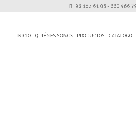
96 152 61 06 - 660 466 7
INICIO
QUIÉNES SOMOS
PRODUCTOS
CATÁLOGO
CATÁLOGO
Encuentra tu pieza
rnativa. En caso de que no aparezca, por favor, ponte en c