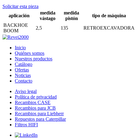
Solicitar esta pieza
medida
medida
aplicación
tipo de máquina
vástago
pistón
BACKHOE
2,5
135
RETROEXCAVADORA
BOOM
Inicio
Quiénes somos
Nuestros productos
Catálogo
Ofertas
Noticias
Contacto
Aviso legal
Política de privacidad
Recambios CASE
Recambios para JCB
Recambios para Liebherr
Repuestos para Caterpillar
Filtros HIFI