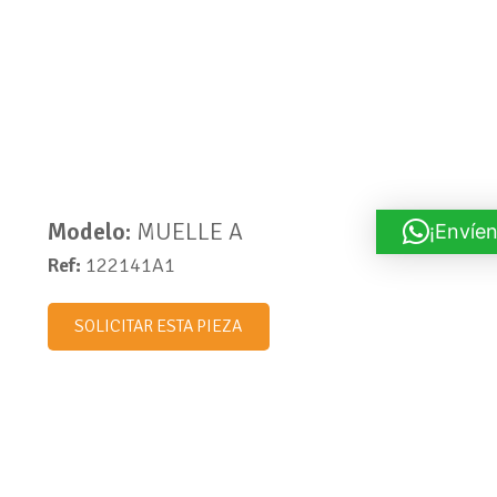
Modelo:
MUELLE A
¡Envíen
Ref:
122141A1
SOLICITAR ESTA PIEZA