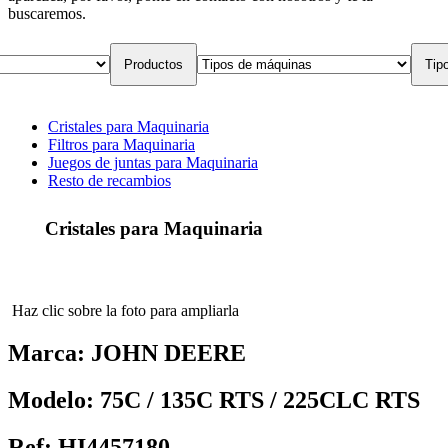
buscaremos.
Productos
Tip
Cristales para Maquinaria
Filtros para Maquinaria
Juegos de juntas para Maquinaria
Resto de recambios
Cristales para Maquinaria
Haz clic sobre la foto para ampliarla
Marca:
JOHN DEERE
Modelo:
75C / 135C RTS / 225CLC RTS
Ref:
HI4457180