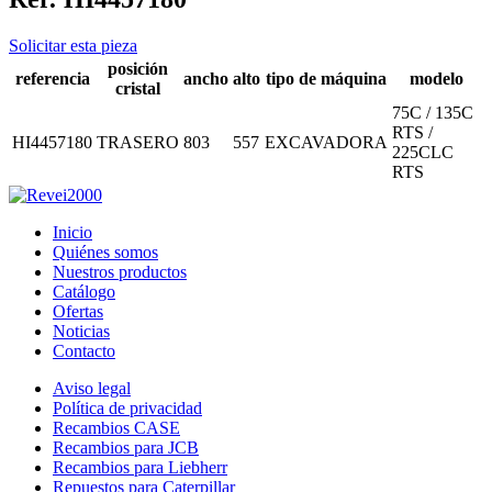
Solicitar esta pieza
posición
referencia
ancho
alto
tipo de máquina
modelo
cristal
75C / 135C
RTS /
HI4457180
TRASERO
803
557
EXCAVADORA
225CLC
RTS
Inicio
Quiénes somos
Nuestros productos
Catálogo
Ofertas
Noticias
Contacto
Aviso legal
Política de privacidad
Recambios CASE
Recambios para JCB
Recambios para Liebherr
Repuestos para Caterpillar