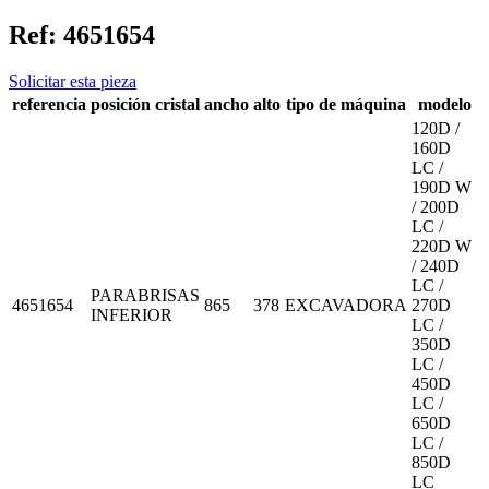
Ref:
4651654
Solicitar esta pieza
referencia
posición cristal
ancho
alto
tipo de máquina
modelo
120D /
160D
LC /
190D W
/ 200D
LC /
220D W
/ 240D
LC /
PARABRISAS
4651654
865
378
EXCAVADORA
270D
INFERIOR
LC /
350D
LC /
450D
LC /
650D
LC /
850D
LC