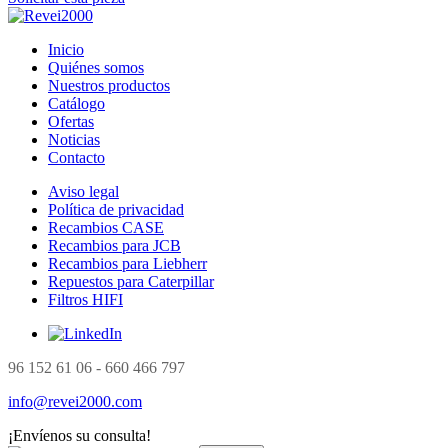
Inicio
Quiénes somos
Nuestros productos
Catálogo
Ofertas
Noticias
Contacto
Aviso legal
Política de privacidad
Recambios CASE
Recambios para JCB
Recambios para Liebherr
Repuestos para Caterpillar
Filtros HIFI
96 152 61 06 - 660 466 797
info@revei2000.com
¡Envíenos su consulta!