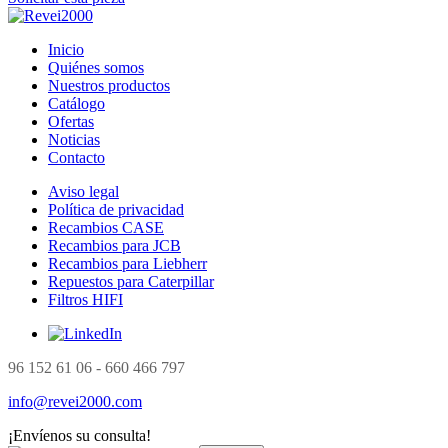
Inicio
Quiénes somos
Nuestros productos
Catálogo
Ofertas
Noticias
Contacto
Aviso legal
Política de privacidad
Recambios CASE
Recambios para JCB
Recambios para Liebherr
Repuestos para Caterpillar
Filtros HIFI
96 152 61 06 - 660 466 797
info@revei2000.com
¡Envíenos su consulta!