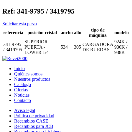
Ref:
341-9795 / 3419795
Solicitar esta pieza
tipo de
referencia
posición cristal
ancho
alto
modelo
máquina
SUPERIOR
924K /
341-9795
CARGADORA
PUERTA -
534
305
930K /
/ 3419795
DE RUEDAS
LOWER 1/4
938K
Inicio
Quiénes somos
Nuestros productos
Catálogo
Ofertas
Noticias
Contacto
Aviso legal
Política de privacidad
Recambios CASE
Recambios para JCB
Recambios para Liebherr