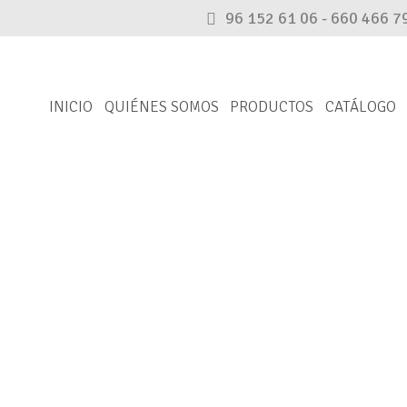
96 152 61 06 - 660 466 7
INICIO
QUIÉNES SOMOS
PRODUCTOS
CATÁLOGO
CATÁLOGO
Encuentra tu pieza
rnativa. En caso de que no aparezca, por favor, ponte en c