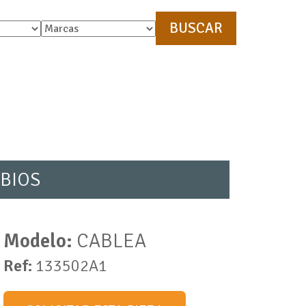
BIOS
Modelo:
CABLEA
Ref:
133502A1