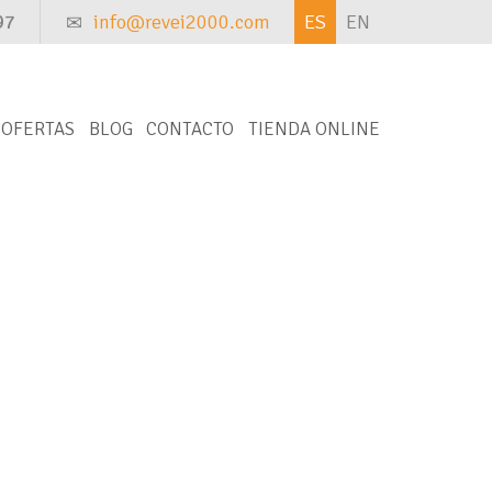
97
info@revei2000.com
ES
EN
OFERTAS
BLOG
CONTACTO
TIENDA ONLINE
ontacto con nosotros y te la buscaremos.