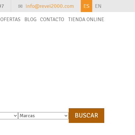
97
info@revei2000.com
ES
EN
OFERTAS
BLOG
CONTACTO
TIENDA ONLINE
ontacto con nosotros y te la buscaremos.