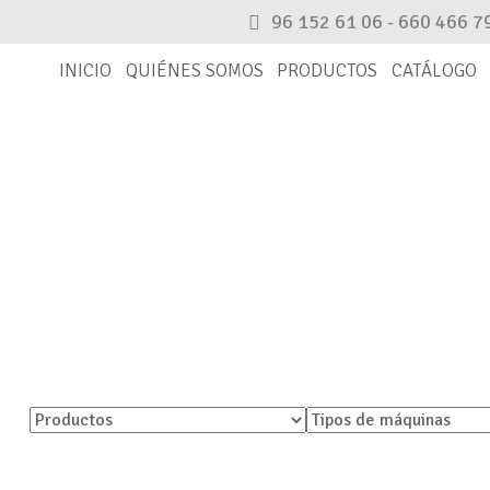
96 152 61 06 - 660 466 7
INICIO
QUIÉNES SOMOS
PRODUCTOS
CATÁLOGO
CATÁLOGO
Encuentra tu pieza
rnativa. En caso de que no aparezca, por favor, ponte en c