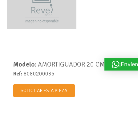
Modelo:
AMORTIGUADOR 20 CM
¡Envíen
Ref:
8080200035
SOLICITAR ESTA PIEZA