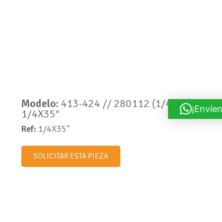
Modelo:
413-424 // 280112 (1/4X35)
¡Envíen
1/4X35″
Ref:
1/4X35"
SOLICITAR ESTA PIEZA