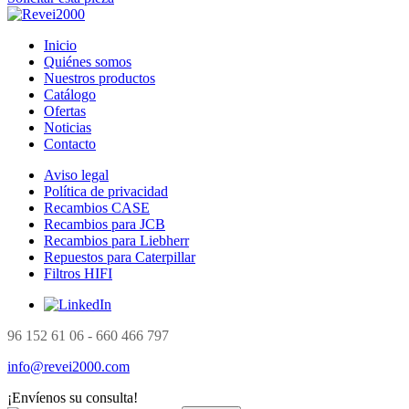
Inicio
Quiénes somos
Nuestros productos
Catálogo
Ofertas
Noticias
Contacto
Aviso legal
Política de privacidad
Recambios CASE
Recambios para JCB
Recambios para Liebherr
Repuestos para Caterpillar
Filtros HIFI
96 152 61 06 - 660 466 797
info@revei2000.com
¡Envíenos su consulta!